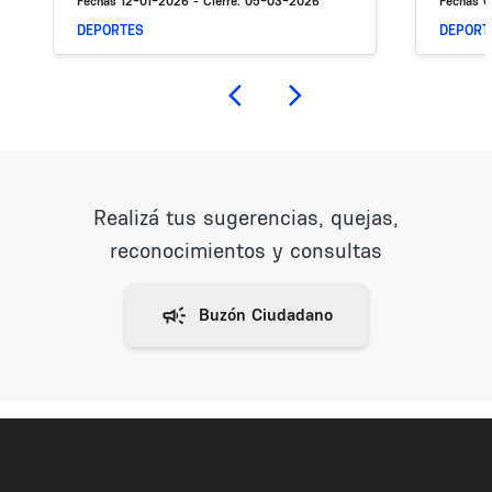
Fechas
12-01-2026
- Cierre:
05-03-2026
Fechas
0
DEPORTES
DEPORT
Realizá tus sugerencias, quejas,
reconocimientos y consultas