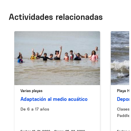
Actividades relacionadas
Image
Image
Varias playas
Playa H
Adaptación al medio acuático
Depor
De 6 a 17 años
Clases 
Paddle