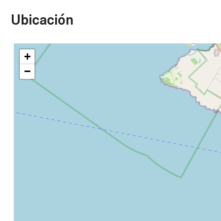
Ubicación
+
−