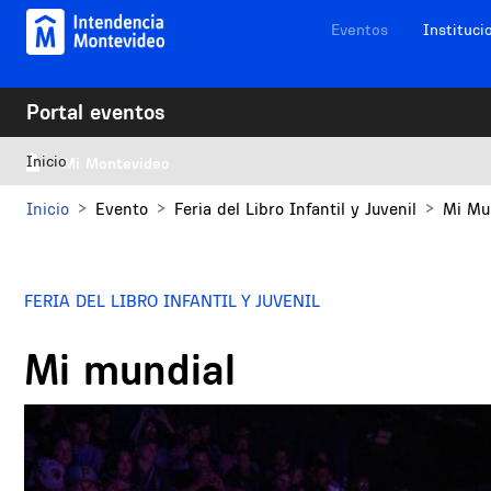
Pasar al contenido principal
Navegación sitios
Eventos
Instituci
Portal eventos
Inicio
Mi Montevideo
Inicio
Evento
Feria del Libro Infantil y Juvenil
Mi Mu
FERIA DEL LIBRO INFANTIL Y JUVENIL
Mi mundial