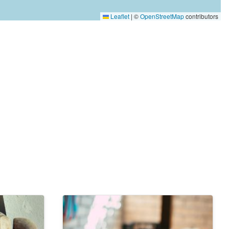
Leaflet
|
©
OpenStreetMap
contributors
Image